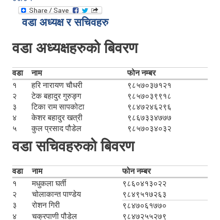
वडा अध्यक्ष र सचिवहरु
वडा अध्यक्षहरुको बिवरण
वडा
नाम
फोन नम्बर
१
हरि नारायण चौधरी
९८५७०३७१२१
२
टेक बहादुर गुरुङ्ग
९८५७०३९९१८
३
टिका राम सापकोटा
९८४७२४६२९६
४
केशर बहादुर खत्री
९८६७३३४७७७
५
कुल प्रसाद पौडेल
९८५७०३४०३२
वडा सचिवहरुको बिवरण
वडा
नाम
फोन नम्बर
१
मधुकला घर्ती
९८६०४१३०२२
२
चोलाकान्त पाण्डेय
९८४९५१७२६३
३
रोशन गिरी
९८४७०६१७७०
४
चक्रपाणी पौडेल
९८४७२५५२७९