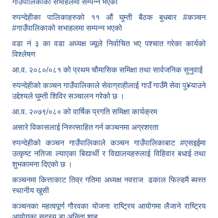
गाउँपालिकाको सभाहलमा सम्पन्न भएको
रुपन्देहीका पालिकाहरुको ११ औं घुम्ती बैठक बुधबार #कञ्चन
#गाउँपालिकाको सभाहलमा सम्पन्न भएको
वडा नं ३ का वडा अध्यक्ष ज्यूले निर्वाचित भए पश्चात गरेका कार्यको
विश्लेषण
आ.व. २०८०/०८१ को प्रथम चौमासिक समिक्षा तथा सार्वजनिक सुनुवाई
रुपन्देहीको कञ्चन गाउँपालिकाले सेवाग्राहीलाई गाउँ गाउँमै सेवा पु¥याउने
उद्देश्यले घुम्ती शिविर सञ्चालन गरेको छ ।
आ.व. २०७९/०८० को वार्षिक प्रगति समिक्षा कार्यक्रम
असारे विकासलाई निरुत्साहित गर्न कञ्चनमा अग्रशरता
रुपन्देहीको कञ्चन गाउँपालिकाले कञ्चन गाउँपालिकाबाट
#एसइईमा
उत्कृष्ट नतिजा ल्याएका बिद्यार्थी र विद्यालयहरुलाई विहिवार बधाई तथा
शुभकामना दिएको छ ।
कञ्चनमा कित्ताकाट तिव्र गतिमा अध्यक्ष नवराज ढकाल फिल्डमै ब्यस्त
स्थानीय खुसी
कञ्चनका महत्वपूर्ण गौरवका योजना राष्ट्रिय आयोगमा लैजाने राष्ट्रिय
आयोगका सदस्य डा.अनिता शाह