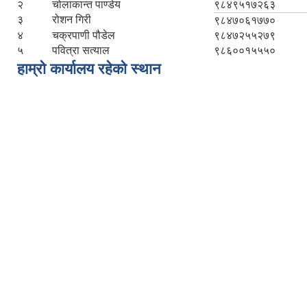
२
चोलाकान्त पाण्डेय
९८४९५१७२६३
३
रोशन गिरी
९८४७०६१७७०
४
चक्रपाणी पौडेल
९८४७२५५२७९
५
पवित्रा सत्याल
९८६००१५५५०
हाम्रो कार्यालय रहेको स्थान