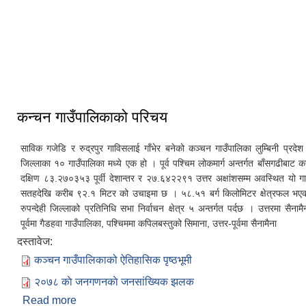
कर्मा टसी छु लिङ गुम्बा
गजेडी दानापुर ताल
कन्चन गाउँपालिकाको परिचय
साविक गजेडि र रुद्रपुर गाविसलाई गाँभेर बनेको कञ्चन गाउँपालिका लुम्बिनी प्रदेश अन
जिल्लाका १० गाउँपालिका मध्ये एक हो । पूर्व पश्चिम लोकमार्ग अन्तर्गत बाँसगढीबाट
दक्षिण ८३.२७०३५३ पूर्वी देशान्तर र २७.६४२२९१ उत्तर अक्षांशसम्म अवस्थित यो गाउ
सतहदेखि करीब ९२.१ मिटर को उचाइमा छ । ५८.५१ बर्ग किलोमिटर क्षेत्रफल भएको
रुपन्देही जिल्लाको प्रतिनिधि सभा निर्वाचन क्षेत्र ५ अन्तर्गत पर्दछ । उत्तरमा सैना
पूर्वमा गैडहवा गाउँपालिका, पश्चिममा कपिलबस्तुको सिमाना, उत्तर-पूर्वमा सैनामैना
दस्तावेज:
कञ्चन गाउँपालिकाको ऐतिहासिक पृष्ठभूमी
२०७८ काे जनगणनकाे जनसांख्यिक झलक
Read more
about कन्चन गाउँपालिकाको परिचय