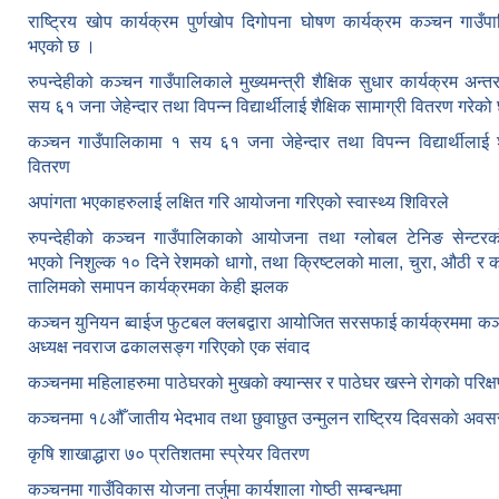
राष्ट्रिय खोप कार्यक्रम पुर्णखोप दिगोपना घोषण कार्यक्रम कञ्‍चन गाउँप
भएको छ ।
रुपन्देहीको कञ्चन गाउँपालिकाले मुख्यमन्त्री शैक्षिक सुधार कार्यक्रम अन्
सय ६१ जना जेहेन्दार तथा विपन्न विद्यार्थीलाई शैक्षिक सामाग्री वितरण गरेको
कञ्चन गाउँपालिकामा १ सय ६१ जना जेहेन्दार तथा विपन्न विद्यार्थीलाई शै
वितरण
अपांगता भएकाहरुलाई लक्षित गरि आयोजना गरिएको स्वास्थ्य शिविरले
रुपन्देहीको कञ्चन गाउँपालिकाको आयोजना तथा ग्लोबल टेनिङ सेन्टरको
भएको निशुल्क १० दिने रेशमको धागो, तथा क्रिष्टलको माला, चुरा, औठी र 
तालिमको समापन कार्यक्रमका केही झलक
कञ्चन युनियन ब्वाईज फुटबल क्लबद्वारा आयोजित सरसफाई कार्यक्रममा कञ
अध्यक्ष नवराज ढकालसङ्ग गरिएको एक संवाद
कञ्‍चनमा महिलाहरुमा पाठेघरको मुखकाे क्यान्सर र पाठेघर खस्‍ने राेगकाे परिक्
कञ्‍चनमा १८औँ जातीय भेदभाव तथा छुवाछुत उन्मुलन राष्ट्रिय दिवसकाे अवस
कृषि शाखाद्धारा ७० प्रतिशतमा स्प्रेयर वितरण
कञ्‍चनमा गाउँविकास याेजना तर्जुमा कार्यशाला गाेष्ठी सम्बन्धमा