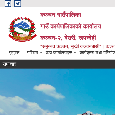
Skip to main content
कञ्चन गाउँपालिका
गाउँ कार्यपालिकाको कार्यालय
कञ्‍चन-२, बेउरी, रूपन्देही
"समुन्‍नत कञ्‍चन, सुखी कञ्‍चनबासी"। कञ्
गृहपृष्ठ
परिचय
वडा कार्यालयहरु
कार्यक्रम तथा परियो
समाचार