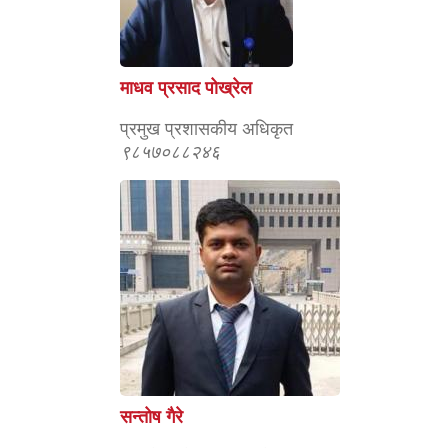
माधव प्रसाद पोख्रेल
प्रमुख प्रशासकीय अधिकृत
९८५७०८८२४६
सन्तोष गैरे