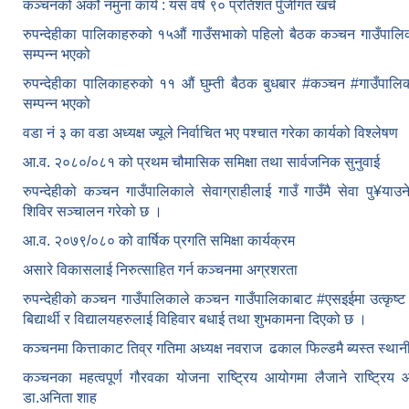
कञ्चनको अर्को नमुना कार्य : यस वर्ष ९० प्रतिशत पुँजीगत खर्च
रुपन्देहीका पालिकाहरुको १५औं गाउँसभाको पहिलो बैठक कञ्चन गाउँपाल
सम्पन्न भएको
रुपन्देहीका पालिकाहरुको ११ औं घुम्ती बैठक बुधबार #कञ्चन #गाउँपा
सम्पन्न भएको
वडा नं ३ का वडा अध्यक्ष ज्यूले निर्वाचित भए पश्चात गरेका कार्यको विश्लेषण
आ.व. २०८०/०८१ को प्रथम चौमासिक समिक्षा तथा सार्वजनिक सुनुवाई
रुपन्देहीको कञ्चन गाउँपालिकाले सेवाग्राहीलाई गाउँ गाउँमै सेवा पु¥याउने उ
शिविर सञ्चालन गरेको छ ।
आ.व. २०७९/०८० को वार्षिक प्रगति समिक्षा कार्यक्रम
असारे विकासलाई निरुत्साहित गर्न कञ्चनमा अग्रशरता
रुपन्देहीको कञ्चन गाउँपालिकाले कञ्चन गाउँपालिकाबाट
#एसइईमा उत्कृष्ट
बिद्यार्थी र विद्यालयहरुलाई विहिवार बधाई तथा शुभकामना दिएको छ ।
कञ्चनमा कित्ताकाट तिव्र गतिमा अध्यक्ष नवराज ढकाल फिल्डमै ब्यस्त स्थान
कञ्चनका महत्वपूर्ण गौरवका योजना राष्ट्रिय आयोगमा लैजाने राष्ट्रि
डा.अनिता शाह