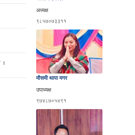
अध्यक्ष
९८५७०७३३११
ा ।
मौसमी थापा मगर
उपाध्यक्ष
९७४८७०५४९१