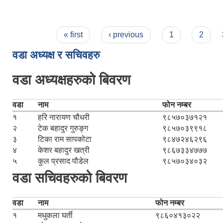
Pages
« first
‹ previous
1
2
वडा अध्यक्ष र सचिवहरु
वडा अध्यक्षहरुको बिवरण
वडा
नाम
फोन नम्बर
१
हरि नारायण चौधरी
९८५७०३७१२१
२
टेक बहादुर गुरुङ्ग
९८५७०३९९१८
३
टिका राम सापकोटा
९८४७२४६२९६
४
केशर बहादुर खत्री
९८६७३३४७७७
५
कुल प्रसाद पौडेल
९८५७०३४०३२
वडा सचिवहरुको बिवरण
वडा
नाम
फोन नम्बर
१
मधुकला घर्ती
९८६०४१३०२२