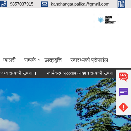
9857037915
kanchangaupalika@gmail.com
ग्यालरी
सम्पर्क
छात्रवृत्ति
स्वास्थ्यको प्रोफाईल
न्धी सूचना ।
कार्यक्रम प्रस्ताव आव्हान सम्बन्धी सूचना ।
वडा नं २ को