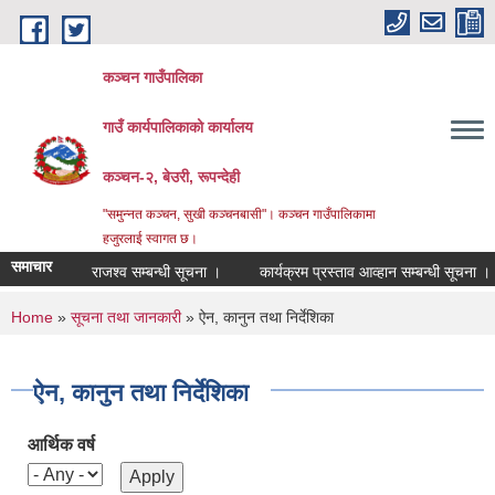
Skip to main content
कञ्चन गाउँपालिका
गाउँ कार्यपालिकाको कार्यालय
कञ्‍चन-२, बेउरी, रूपन्देही
"समुन्‍नत कञ्‍चन, सुखी कञ्‍चनबासी"। कञ्चन गाउँपालिकामा
हजुरलाई स्वागत छ।
समाचार
राजश्व सम्बन्धी सूचना ।
कार्यक्रम प्रस्ताव आव्हान सम्बन्धी सूचना ।
व
You are here
Home
»
सूचना तथा जानकारी
» ऐन, कानुन तथा निर्देशिका
ऐन, कानुन तथा निर्देशिका
आर्थिक वर्ष