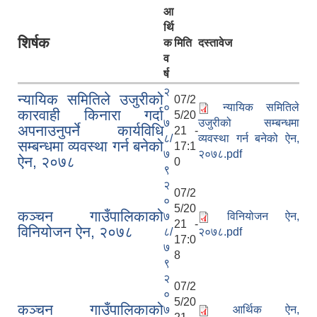
आ
र्थि
शिर्षक
क
मिति
दस्तावेज
व
र्ष
२
न्यायिक समितिले उजुरीको
07/2
०
न्यायिक समितिले
कारवाही किनारा गर्दा
5/20
७
उजुरीको सम्बन्धमा
अपनाउनुपर्ने कार्यविधि
21 -
८/
व्यवस्था गर्न बनेको ऐन,
सम्बन्धमा व्यवस्था गर्न बनेको
17:1
७
२०७८.pdf
ऐन, २०७८
0
९
२
07/2
०
5/20
कञ्चन गाउँपालिकाको
७
विनियोजन ऐन,
21 -
विनियोजन ऐन, २०७८
८/
२०७८.pdf
17:0
७
8
९
२
07/2
०
5/20
कञ्चन गाउँपालिकाको
७
आर्थिक ऐन,