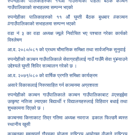
रुपन्देहीका पालिकाहरुको १५औं गाउँसभाको पहिलो बैठक कञ्चन
गाउँपालिकाको सभाहलमा सम्पन्न भएको
रुपन्देहीका पालिकाहरुको ११ औं घुम्ती बैठक बुधबार #कञ्चन
#गाउँपालिकाको सभाहलमा सम्पन्न भएको
वडा नं ३ का वडा अध्यक्ष ज्यूले निर्वाचित भए पश्चात गरेका कार्यको
विश्लेषण
आ.व. २०८०/०८१ को प्रथम चौमासिक समिक्षा तथा सार्वजनिक सुनुवाई
रुपन्देहीको कञ्चन गाउँपालिकाले सेवाग्राहीलाई गाउँ गाउँमै सेवा पु¥याउने
उद्देश्यले घुम्ती शिविर सञ्चालन गरेको छ ।
आ.व. २०७९/०८० को वार्षिक प्रगति समिक्षा कार्यक्रम
असारे विकासलाई निरुत्साहित गर्न कञ्चनमा अग्रशरता
रुपन्देहीको कञ्चन गाउँपालिकाले कञ्चन गाउँपालिकाबाट
#एसइईमा
उत्कृष्ट नतिजा ल्याएका बिद्यार्थी र विद्यालयहरुलाई विहिवार बधाई तथा
शुभकामना दिएको छ ।
कञ्चनमा कित्ताकाट तिव्र गतिमा अध्यक्ष नवराज ढकाल फिल्डमै ब्यस्त
स्थानीय खुसी
कञ्चनका महत्वपूर्ण गौरवका योजना राष्ट्रिय आयोगमा लैजाने राष्ट्रिय