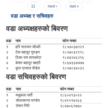
11
next ›
last »
वडा अध्यक्ष र सचिवहरु
वडा अध्यक्षहरुको बिवरण
वडा
नाम
फोन नम्बर
१
हरि नारायण चौधरी
९८५७०३७१२१
२
टेक बहादुर गुरुङ्ग
९८५७०३९९१८
३
टिका राम सापकोटा
९८४७२४६२९६
४
केशर बहादुर खत्री
९८६७३३४७७७
५
कुल प्रसाद पौडेल
९८५७०३४०३२
वडा सचिवहरुको बिवरण
वडा
नाम
फोन नम्बर
१
मधुकला घर्ती
९८६०४१३०२२
२
चोलाकान्त पाण्डेय
९८४९५१७२६३
३
रोशन गिरी
९८४७०६१७७०