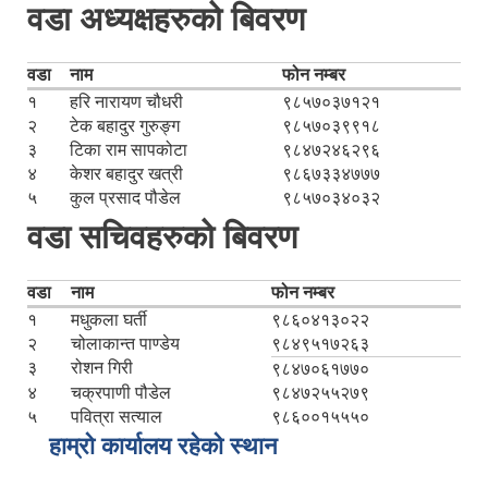
वडा अध्यक्षहरुको बिवरण
वडा
नाम
फोन नम्बर
१
हरि नारायण चौधरी
९८५७०३७१२१
२
टेक बहादुर गुरुङ्ग
९८५७०३९९१८
३
टिका राम सापकोटा
९८४७२४६२९६
४
केशर बहादुर खत्री
९८६७३३४७७७
५
कुल प्रसाद पौडेल
९८५७०३४०३२
वडा सचिवहरुको बिवरण
वडा
नाम
फोन नम्बर
१
मधुकला घर्ती
९८६०४१३०२२
२
चोलाकान्त पाण्डेय
९८४९५१७२६३
३
रोशन गिरी
९८४७०६१७७०
४
चक्रपाणी पौडेल
९८४७२५५२७९
५
पवित्रा सत्याल
९८६००१५५५०
हाम्रो कार्यालय रहेको स्थान