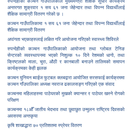
रुपन्देहीको कञ्चन गाउँपालिकाले मुख्यमन्त्री शैक्षिक सुधार कार्यक्रम
अन्तरगत शुक्रवार १ सय ६१ जना जेहेन्दार तथा विपन्न विद्यार्थीलाई
शैक्षिक सामाग्री वितरण गरेको छ ।
कञ्चन गाउँपालिकामा १ सय ६१ जना जेहेन्दार तथा विपन्न विद्यार्थीलाई
शैक्षिक सामाग्री वितरण
अपांगता भएकाहरुलाई लक्षित गरि आयोजना गरिएको स्वास्थ्य शिविरले
रुपन्देहीको कञ्चन गाउँपालिकाको आयोजना तथा ग्लोबल टेनिङ
सेन्टरको व्यवस्थापनमा भएको निशुल्क १० दिने रेशमको धागो, तथा
क्रिष्टलको माला, चुरा, औठी र कानबाली बनाउने तालिमको समापन
कार्यक्रमका केही झलक
कञ्चन युनियन ब्वाईज फुटबल क्लबद्वारा आयोजित सरसफाई कार्यक्रममा
कञ्चन गाँउपालिका अध्यक्ष नवराज ढकालसङ्ग गरिएको एक संवाद
कञ्‍चनमा महिलाहरुमा पाठेघरको मुखकाे क्यान्सर र पाठेघर खस्‍ने राेगकाे
परिक्षण
कञ्‍चनमा १८औँ जातीय भेदभाव तथा छुवाछुत उन्मुलन राष्ट्रिय दिवसकाे
अवसरमा अन्तकृया
कृषि शाखाद्धारा ७० प्रतिशतमा स्प्रेयर वितरण