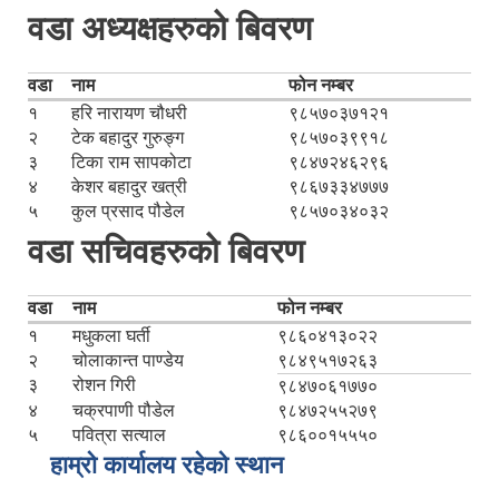
वडा अध्यक्षहरुको बिवरण
वडा
नाम
फोन नम्बर
१
हरि नारायण चौधरी
९८५७०३७१२१
२
टेक बहादुर गुरुङ्ग
९८५७०३९९१८
३
टिका राम सापकोटा
९८४७२४६२९६
४
केशर बहादुर खत्री
९८६७३३४७७७
५
कुल प्रसाद पौडेल
९८५७०३४०३२
वडा सचिवहरुको बिवरण
वडा
नाम
फोन नम्बर
१
मधुकला घर्ती
९८६०४१३०२२
२
चोलाकान्त पाण्डेय
९८४९५१७२६३
३
रोशन गिरी
९८४७०६१७७०
४
चक्रपाणी पौडेल
९८४७२५५२७९
५
पवित्रा सत्याल
९८६००१५५५०
हाम्रो कार्यालय रहेको स्थान