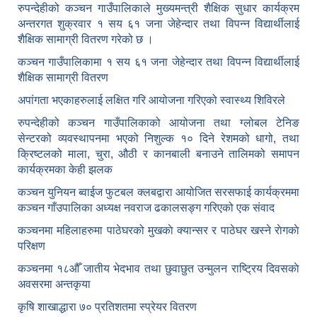
रुपन्देहीको कञ्चन गाउँपालिकाले मुख्यमन्त्री शैक्षिक सुधार कार्यक्रम
अन्तरगत शुक्रवार १ सय ६१ जना जेहेन्दार तथा विपन्न विद्यार्थीलाई
शैक्षिक सामाग्री वितरण गरेको छ ।
कञ्चन गाउँपालिकामा १ सय ६१ जना जेहेन्दार तथा विपन्न विद्यार्थीलाई
शैक्षिक सामाग्री वितरण
अपांगता भएकाहरुलाई लक्षित गरि आयोजना गरिएको स्वास्थ्य शिविरले
रुपन्देहीको कञ्चन गाउँपालिकाको आयोजना तथा ग्लोबल टेनिङ
सेन्टरको व्यवस्थापनमा भएको निशुल्क १० दिने रेशमको धागो, तथा
क्रिष्टलको माला, चुरा, औठी र कानबाली बनाउने तालिमको समापन
कार्यक्रमका केही झलक
कञ्चन युनियन ब्वाईज फुटबल क्लबद्वारा आयोजित सरसफाई कार्यक्रममा
कञ्चन गाँउपालिका अध्यक्ष नवराज ढकालसङ्ग गरिएको एक संवाद
कञ्‍चनमा महिलाहरुमा पाठेघरको मुखकाे क्यान्सर र पाठेघर खस्‍ने राेगकाे
परिक्षण
कञ्‍चनमा १८औँ जातीय भेदभाव तथा छुवाछुत उन्मुलन राष्ट्रिय दिवसकाे
अवसरमा अन्तकृया
कृषि शाखाद्धारा ७० प्रतिशतमा स्प्रेयर वितरण