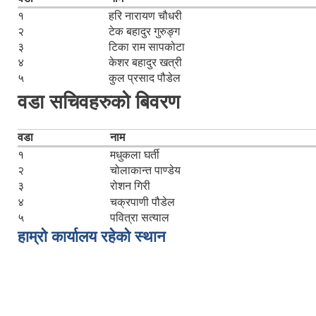
१
हरि नारायण चौधरी
२
टेक बहादुर गुरुङ्ग
३
टिका राम सापकोटा
४
केशर बहादुर खत्री
५
कुल प्रसाद पौडेल
वडा सचिवहरुको बिवरण
वडा
नाम
१
मधुकला घर्ती
२
चोलाकान्त पाण्डेय
३
रोशन गिरी
४
चक्रपाणी पौडेल
५
पवित्रा सत्याल
हाम्रो कार्यालय रहेको स्थान