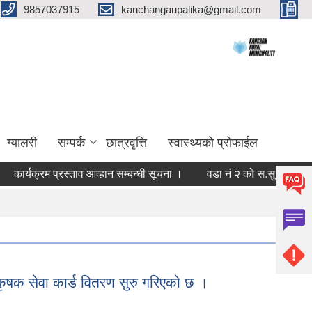
9857037915
kanchangaupalika@gmail.com
ग्यालरी
सम्पर्क
छात्रवृत्ति
स्वास्थ्यको प्रोफाईल
क्रम प्रस्ताव आव्हान सम्बन्धी सूचना ।
वडा नं २ को स.सु. भत्ता नामकरण सम
ृषक सेवा कार्ड वितरण सुरु गरिएको छ ।