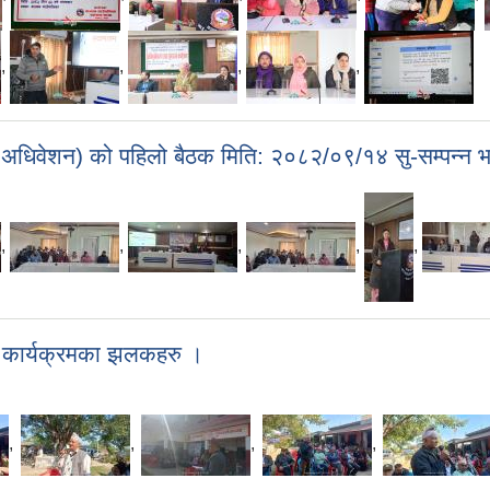
,
,
,
,
े अधिवेशन) को पहिलो बैठक मिति: २०८२/०९/१४ सु-सम्पन्न 
,
,
,
,
,
ई कार्यक्रमका झलकहरु ।
,
,
,
,