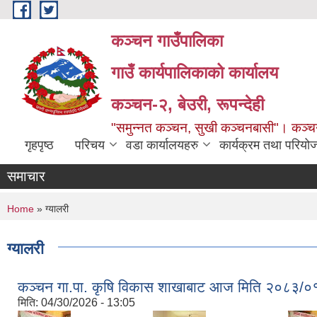
Skip to main content
कञ्चन गाउँपालिका
गाउँ कार्यपालिकाको कार्यालय
कञ्‍चन-२, बेउरी, रूपन्देही
"समुन्‍नत कञ्‍चन, सुखी कञ्‍चनबासी"। कञ्
गृहपृष्ठ
परिचय
वडा कार्यालयहरु
कार्यक्रम तथा परियो
समाचार
You are here
Home
» ग्यालरी
ग्यालरी
कञ्‍चन गा.पा. कृषि विकास शाखाबाट आज मिति २०८३/०१/१
मिति:
04/30/2026 - 13:05