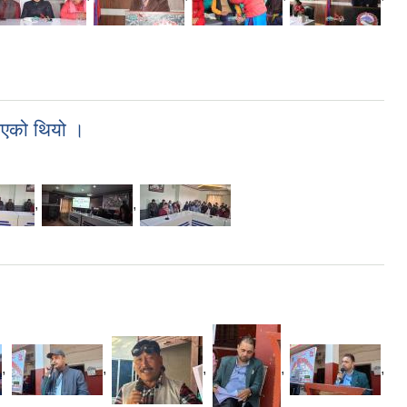
भएको थियो ।
,
,
,
,
,
,
,