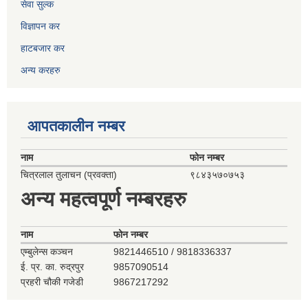
सेवा सुल्क
विज्ञापन कर
हाटबजार कर
अन्य करहरु
आपतकालीन नम्बर
नाम
फोन नम्बर
चित्रलाल तुलाचन (प्रवक्ता)
९८४३५७०७५३
अन्य महत्वपूर्ण नम्बरहरु
नाम
फोन नम्बर
एम्बुलेन्स कञ्‍चन
9821446510 / 9818336337
ई. प्र. का. रुद्रपुर
9857090514
प्रहरी चौकी गजेडी
9867217292