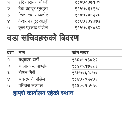
१
हरि नारायण चौधरी
९८५७०३७१२१
२
टेक बहादुर गुरुङ्ग
९८५७०३९९१८
३
टिका राम सापकोटा
९८४७२४६२९६
४
केशर बहादुर खत्री
९८६७३३४७७७
५
कुल प्रसाद पौडेल
९८५७०३४०३२
वडा सचिवहरुको बिवरण
वडा
नाम
फोन नम्बर
१
मधुकला घर्ती
९८६०४१३०२२
२
चोलाकान्त पाण्डेय
९८४९५१७२६३
३
रोशन गिरी
९८४७०६१७७०
४
चक्रपाणी पौडेल
९८४७२५५२७९
५
पवित्रा सत्याल
९८६००१५५५०
हाम्रो कार्यालय रहेको स्थान