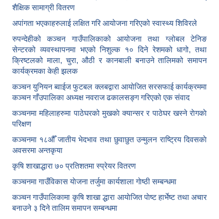
शैक्षिक सामाग्री वितरण
अपांगता भएकाहरुलाई लक्षित गरि आयोजना गरिएको स्वास्थ्य शिविरले
रुपन्देहीको कञ्चन गाउँपालिकाको आयोजना तथा ग्लोबल टेनिङ
सेन्टरको व्यवस्थापनमा भएको निशुल्क १० दिने रेशमको धागो, तथा
क्रिष्टलको माला, चुरा, औठी र कानबाली बनाउने तालिमको समापन
कार्यक्रमका केही झलक
कञ्चन युनियन ब्वाईज फुटबल क्लबद्वारा आयोजित सरसफाई कार्यक्रममा
कञ्चन गाँउपालिका अध्यक्ष नवराज ढकालसङ्ग गरिएको एक संवाद
कञ्‍चनमा महिलाहरुमा पाठेघरको मुखकाे क्यान्सर र पाठेघर खस्‍ने राेगकाे
परिक्षण
कञ्‍चनमा १८औँ जातीय भेदभाव तथा छुवाछुत उन्मुलन राष्ट्रिय दिवसकाे
अवसरमा अन्तकृया
कृषि शाखाद्धारा ७० प्रतिशतमा स्प्रेयर वितरण
कञ्‍चनमा गाउँविकास याेजना तर्जुमा कार्यशाला गाेष्ठी सम्बन्धमा
कञ्‍चन गाउँपालिकामा कृषि शाखा द्धारा आयाेजित पाेष्ट हार्भेष्ट तथा अचार
बनाउने ३ दिने तालिम समापन सम्बन्‍धमा