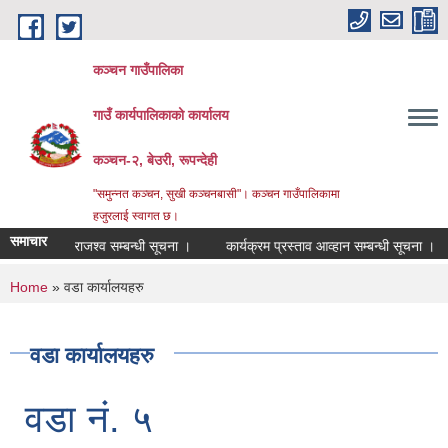
Skip to main content
कञ्चन गाउँपालिका
गाउँ कार्यपालिकाको कार्यालय
कञ्‍चन-२, बेउरी, रूपन्देही
"समुन्‍नत कञ्‍चन, सुखी कञ्‍चनबासी"। कञ्चन गाउँपालिकामा
हजुरलाई स्वागत छ।
समाचार
राजश्व सम्बन्धी सूचना ।
कार्यक्रम प्रस्ताव आव्हान सम्बन्धी सूचना ।
वड
You are here
Home
» वडा कार्यालयहरु
वडा कार्यालयहरु
वडा नं. ५