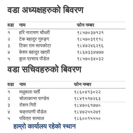
वडा अध्यक्षहरुको बिवरण
वडा
नाम
फोन नम्बर
१
हरि नारायण चौधरी
९८५७०३७१२१
२
टेक बहादुर गुरुङ्ग
९८५७०३९९१८
३
टिका राम सापकोटा
९८४७२४६२९६
४
केशर बहादुर खत्री
९८६७३३४७७७
५
कुल प्रसाद पौडेल
९८५७०३४०३२
वडा सचिवहरुको बिवरण
वडा
नाम
फोन नम्बर
१
मधुकला घर्ती
९८६०४१३०२२
२
चोलाकान्त पाण्डेय
९८४९५१७२६३
३
रोशन गिरी
९८४७०६१७७०
४
चक्रपाणी पौडेल
९८४७२५५२७९
५
पवित्रा सत्याल
९८६००१५५५०
हाम्रो कार्यालय रहेको स्थान