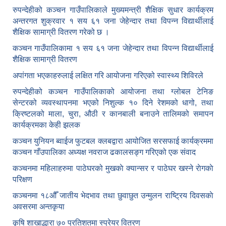
रुपन्देहीको कञ्चन गाउँपालिकाले मुख्यमन्त्री शैक्षिक सुधार कार्यक्रम
अन्तरगत शुक्रवार १ सय ६१ जना जेहेन्दार तथा विपन्न विद्यार्थीलाई
शैक्षिक सामाग्री वितरण गरेको छ ।
कञ्चन गाउँपालिकामा १ सय ६१ जना जेहेन्दार तथा विपन्न विद्यार्थीलाई
शैक्षिक सामाग्री वितरण
अपांगता भएकाहरुलाई लक्षित गरि आयोजना गरिएको स्वास्थ्य शिविरले
रुपन्देहीको कञ्चन गाउँपालिकाको आयोजना तथा ग्लोबल टेनिङ
सेन्टरको व्यवस्थापनमा भएको निशुल्क १० दिने रेशमको धागो, तथा
क्रिष्टलको माला, चुरा, औठी र कानबाली बनाउने तालिमको समापन
कार्यक्रमका केही झलक
कञ्चन युनियन ब्वाईज फुटबल क्लबद्वारा आयोजित सरसफाई कार्यक्रममा
कञ्चन गाँउपालिका अध्यक्ष नवराज ढकालसङ्ग गरिएको एक संवाद
कञ्‍चनमा महिलाहरुमा पाठेघरको मुखकाे क्यान्सर र पाठेघर खस्‍ने राेगकाे
परिक्षण
कञ्‍चनमा १८औँ जातीय भेदभाव तथा छुवाछुत उन्मुलन राष्ट्रिय दिवसकाे
अवसरमा अन्तकृया
कृषि शाखाद्धारा ७० प्रतिशतमा स्प्रेयर वितरण