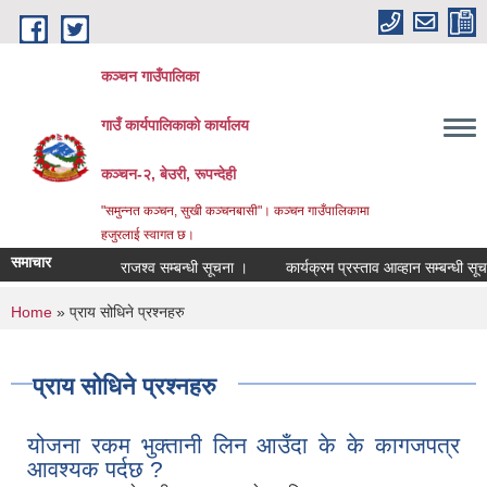
Skip to main content
कञ्चन गाउँपालिका
गाउँ कार्यपालिकाको कार्यालय
कञ्‍चन-२, बेउरी, रूपन्देही
"समुन्‍नत कञ्‍चन, सुखी कञ्‍चनबासी"। कञ्चन गाउँपालिकामा
हजुरलाई स्वागत छ।
समाचार
राजश्व सम्बन्धी सूचना ।
कार्यक्रम प्रस्ताव आव्हान सम्बन्धी सूचना ।
You are here
Home
» प्राय सोधिने प्रश्नहरु
प्राय सोधिने प्रश्नहरु
योजना रकम भुक्तानी लिन आउँदा के के कागजपत्र
आवश्यक पर्दछ ?