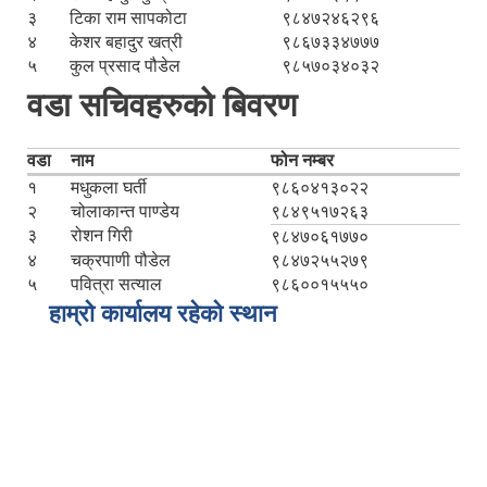
३
टिका राम सापकोटा
९८४७२४६२९६
४
केशर बहादुर खत्री
९८६७३३४७७७
५
कुल प्रसाद पौडेल
९८५७०३४०३२
वडा सचिवहरुको बिवरण
वडा
नाम
फोन नम्बर
१
मधुकला घर्ती
९८६०४१३०२२
२
चोलाकान्त पाण्डेय
९८४९५१७२६३
३
रोशन गिरी
९८४७०६१७७०
४
चक्रपाणी पौडेल
९८४७२५५२७९
५
पवित्रा सत्याल
९८६००१५५५०
हाम्रो कार्यालय रहेको स्थान