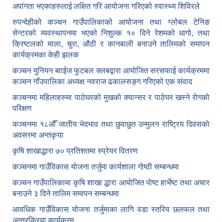
अपांगता भएकाहरुलाई लक्षित गरि आयोजना गरिएको स्वास्थ्य शिविरले
रुपन्देहीको कञ्चन गाउँपालिकाको आयोजना तथा ग्लोबल टेनिङ
सेन्टरको व्यवस्थापनमा भएको निशुल्क १० दिने रेशमको धागो, तथा
क्रिष्टलको माला, चुरा, औठी र कानबाली बनाउने तालिमको समापन
कार्यक्रमका केही झलक
कञ्चन युनियन ब्वाईज फुटबल क्लबद्वारा आयोजित सरसफाई कार्यक्रममा
कञ्चन गाँउपालिका अध्यक्ष नवराज ढकालसङ्ग गरिएको एक संवाद
कञ्‍चनमा महिलाहरुमा पाठेघरको मुखकाे क्यान्सर र पाठेघर खस्‍ने राेगकाे
परिक्षण
कञ्‍चनमा १८औँ जातीय भेदभाव तथा छुवाछुत उन्मुलन राष्ट्रिय दिवसकाे
अवसरमा अन्तकृया
कृषि शाखाद्धारा ७० प्रतिशतमा स्प्रेयर वितरण
कञ्‍चनमा गाउँविकास याेजना तर्जुमा कार्यशाला गाेष्ठी सम्बन्धमा
कञ्‍चन गाउँपालिकामा कृषि शाखा द्धारा आयाेजित पाेष्ट हार्भेष्ट तथा अचार
बनाउने ३ दिने तालिम समापन सम्बन्‍धमा
आवधिक गाउँविकास योजना तर्जुमाका लागि वडा स्तरिय छलफल तथा
अन्तरक्रिया कार्यक्रम