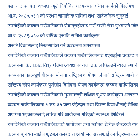
वडा नं ३ का वडा अध्यक्ष ज्यूले निर्वाचित भए पश्चात गरेका कार्यको विश्लेषण
आ.व. २०८०/०८१ को प्रथम चौमासिक समिक्षा तथा सार्वजनिक सुनुवाई
रुपन्देहीको कञ्चन गाउँपालिकाले सेवाग्राहीलाई गाउँ गाउँमै सेवा पु¥याउने उद्
आ.व. २०७९/०८० को वार्षिक प्रगति समिक्षा कार्यक्रम
असारे विकासलाई निरुत्साहित गर्न कञ्चनमा अग्रशरता
रुपन्देहीको कञ्चन गाउँपालिकाले कञ्चन गाउँपालिकाबाट
#एसइईमा उत्कृष्ट 
कञ्चनमा कित्ताकाट तिव्र गतिमा अध्यक्ष नवराज ढकाल फिल्डमै ब्यस्त स्थान
कञ्चनका महत्वपूर्ण गौरवका योजना राष्ट्रिय आयोगमा लैजाने राष्ट्रिय आय
राष्ट्रिय खोप कार्यक्रम पुर्णखोप दिगोपना घोषण कार्यक्रम कञ्‍चन गाउँपालि
रुपन्देहीको कञ्चन गाउँपालिकाले मुख्यमन्त्री शैक्षिक सुधार कार्यक्रम अन्तर
कञ्चन गाउँपालिकामा १ सय ६१ जना जेहेन्दार तथा विपन्न विद्यार्थीलाई शैक्षि
अपांगता भएकाहरुलाई लक्षित गरि आयोजना गरिएको स्वास्थ्य शिविरले
रुपन्देहीको कञ्चन गाउँपालिकाको आयोजना तथा ग्लोबल टेनिङ सेन्टरको व्
कञ्चन युनियन ब्वाईज फुटबल क्लबद्वारा आयोजित सरसफाई कार्यक्रममा कञ