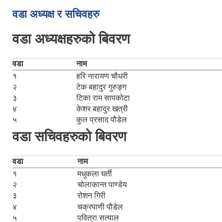
वडा अध्यक्ष र सचिवहरु
वडा अध्यक्षहरुको बिवरण
वडा
नाम
१
हरि नारायण चौधरी
२
टेक बहादुर गुरुङ्ग
३
टिका राम सापकोटा
४
केशर बहादुर खत्री
५
कुल प्रसाद पौडेल
वडा सचिवहरुको बिवरण
वडा
नाम
१
मधुकला घर्ती
२
चोलाकान्त पाण्डेय
३
रोशन गिरी
४
चक्रपाणी पौडेल
५
पवित्रा सत्याल