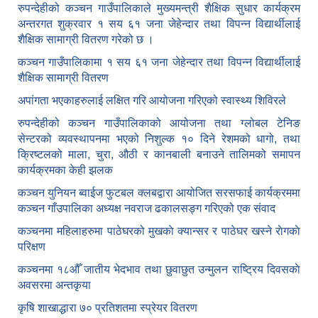
रुपन्देहीको कञ्चन गाउँपालिकाले मुख्यमन्त्री शैक्षिक सुधार कार्यक्रम
अन्तरगत शुक्रवार १ सय ६१ जना जेहेन्दार तथा विपन्न विद्यार्थीलाई
शैक्षिक सामाग्री वितरण गरेको छ ।
कञ्चन गाउँपालिकामा १ सय ६१ जना जेहेन्दार तथा विपन्न विद्यार्थीलाई
शैक्षिक सामाग्री वितरण
अपांगता भएकाहरुलाई लक्षित गरि आयोजना गरिएको स्वास्थ्य शिविरले
रुपन्देहीको कञ्चन गाउँपालिकाको आयोजना तथा ग्लोबल टेनिङ
सेन्टरको व्यवस्थापनमा भएको निशुल्क १० दिने रेशमको धागो, तथा
क्रिष्टलको माला, चुरा, औठी र कानबाली बनाउने तालिमको समापन
कार्यक्रमका केही झलक
कञ्चन युनियन ब्वाईज फुटबल क्लबद्वारा आयोजित सरसफाई कार्यक्रममा
कञ्चन गाँउपालिका अध्यक्ष नवराज ढकालसङ्ग गरिएको एक संवाद
कञ्‍चनमा महिलाहरुमा पाठेघरको मुखकाे क्यान्सर र पाठेघर खस्‍ने राेगकाे
परिक्षण
कञ्‍चनमा १८औँ जातीय भेदभाव तथा छुवाछुत उन्मुलन राष्ट्रिय दिवसकाे
अवसरमा अन्तकृया
कृषि शाखाद्धारा ७० प्रतिशतमा स्प्रेयर वितरण