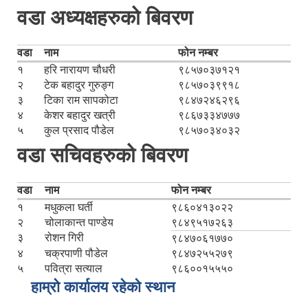
वडा अध्यक्षहरुको बिवरण
वडा
नाम
फोन नम्बर
१
हरि नारायण चौधरी
९८५७०३७१२१
२
टेक बहादुर गुरुङ्ग
९८५७०३९९१८
३
टिका राम सापकोटा
९८४७२४६२९६
४
केशर बहादुर खत्री
९८६७३३४७७७
५
कुल प्रसाद पौडेल
९८५७०३४०३२
वडा सचिवहरुको बिवरण
वडा
नाम
फोन नम्बर
१
मधुकला घर्ती
९८६०४१३०२२
२
चोलाकान्त पाण्डेय
९८४९५१७२६३
३
रोशन गिरी
९८४७०६१७७०
४
चक्रपाणी पौडेल
९८४७२५५२७९
५
पवित्रा सत्याल
९८६००१५५५०
हाम्रो कार्यालय रहेको स्थान