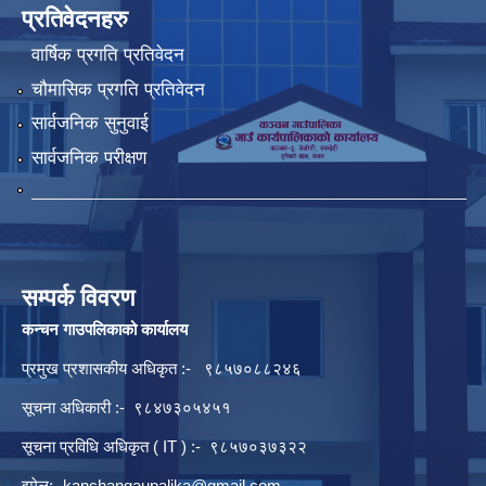
प्रतिवेदनहरु
वार्षिक प्रगति प्रतिवेदन
चौमासिक प्रगति प्रतिवेदन
सार्वजनिक सुनुवाई
सार्वजनिक परीक्षण
सम्पर्क विवरण
कन्चन गाउपलिकाको कार्यालय
प्रमुख प्रशासकीय अधिकृत :- ९८५७०८८२४६
सूचना अधिकारी :- ९८४७३०५४५१
सूचना प्रविधि अधिकृत ( IT ) :- ९८५७०३७३२२
इमेल:-
kanchangaupalika@gmail.com