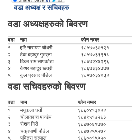
वडा अध्यक्ष र सचिवहरु
वडा अध्यक्षहरुको बिवरण
वडा
नाम
फोन नम्बर
१
हरि नारायण चौधरी
९८५७०३७१२१
२
टेक बहादुर गुरुङ्ग
९८५७०३९९१८
३
टिका राम सापकोटा
९८४७२४६२९६
४
केशर बहादुर खत्री
९८६७३३४७७७
५
कुल प्रसाद पौडेल
९८५७०३४०३२
वडा सचिवहरुको बिवरण
वडा
नाम
फोन नम्बर
१
मधुकला घर्ती
९८६०४१३०२२
२
चोलाकान्त पाण्डेय
९८४९५१७२६३
३
रोशन गिरी
९८४७०६१७७०
४
चक्रपाणी पौडेल
९८४७२५५२७९
५
पवित्रा सत्याल
९८६००१५५५०