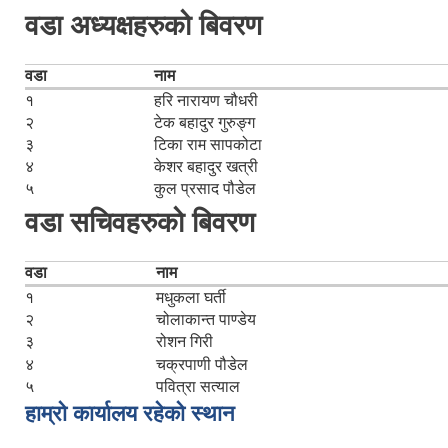
वडा अध्यक्षहरुको बिवरण
वडा
नाम
१
हरि नारायण चौधरी
२
टेक बहादुर गुरुङ्ग
३
टिका राम सापकोटा
४
केशर बहादुर खत्री
५
कुल प्रसाद पौडेल
वडा सचिवहरुको बिवरण
वडा
नाम
१
मधुकला घर्ती
२
चोलाकान्त पाण्डेय
३
रोशन गिरी
४
चक्रपाणी पौडेल
५
पवित्रा सत्याल
हाम्रो कार्यालय रहेको स्थान