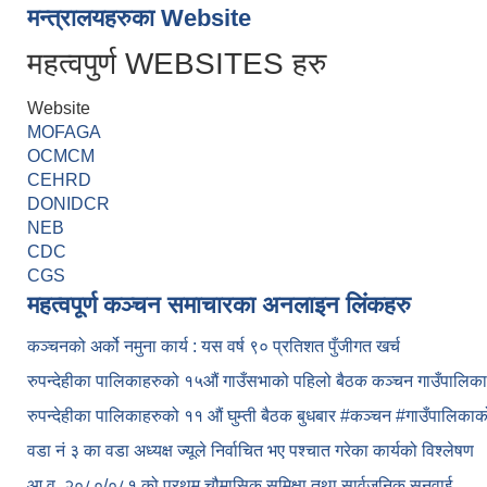
मन्त्रालयहरुका Website
महत्वपुर्ण WEBSITES हरु
Website
MOFAGA
OCMCM
CEHRD
DONIDCR
NEB
CDC
CGS
महत्वपूर्ण कञ्चन समाचारका अनलाइन लिंकहरु
कञ्चनको अर्को नमुना कार्य : यस वर्ष ९० प्रतिशत पुँजीगत खर्च
रुपन्देहीका पालिकाहरुको १५औं गाउँसभाको पहिलो बैठक कञ्चन गाउँपालि
रुपन्देहीका पालिकाहरुको ११ औं घुम्ती बैठक बुधबार #कञ्चन #गाउँपालिक
वडा नं ३ का वडा अध्यक्ष ज्यूले निर्वाचित भए पश्चात गरेका कार्यको विश्लेषण
आ.व. २०८०/०८१ को प्रथम चौमासिक समिक्षा तथा सार्वजनिक सुनुवाई