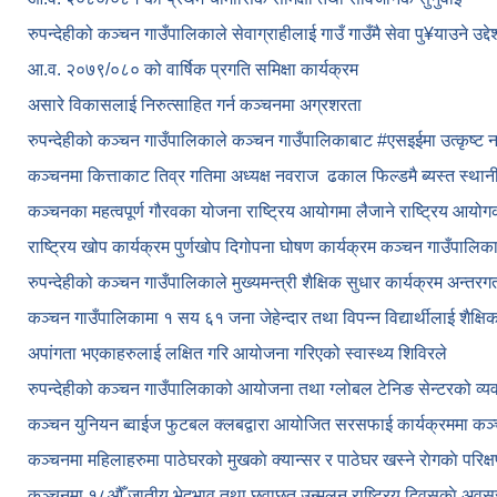
रुपन्देहीको कञ्चन गाउँपालिकाले सेवाग्राहीलाई गाउँ गाउँमै सेवा पु¥याउने उद्
आ.व. २०७९/०८० को वार्षिक प्रगति समिक्षा कार्यक्रम
असारे विकासलाई निरुत्साहित गर्न कञ्चनमा अग्रशरता
रुपन्देहीको कञ्चन गाउँपालिकाले कञ्चन गाउँपालिकाबाट
#एसइईमा उत्कृष्ट 
कञ्चनमा कित्ताकाट तिव्र गतिमा अध्यक्ष नवराज ढकाल फिल्डमै ब्यस्त स्थान
कञ्चनका महत्वपूर्ण गौरवका योजना राष्ट्रिय आयोगमा लैजाने राष्ट्रिय आय
राष्ट्रिय खोप कार्यक्रम पुर्णखोप दिगोपना घोषण कार्यक्रम कञ्‍चन गाउँपालि
रुपन्देहीको कञ्चन गाउँपालिकाले मुख्यमन्त्री शैक्षिक सुधार कार्यक्रम अन्तर
कञ्चन गाउँपालिकामा १ सय ६१ जना जेहेन्दार तथा विपन्न विद्यार्थीलाई शैक्षि
अपांगता भएकाहरुलाई लक्षित गरि आयोजना गरिएको स्वास्थ्य शिविरले
रुपन्देहीको कञ्चन गाउँपालिकाको आयोजना तथा ग्लोबल टेनिङ सेन्टरको व्
कञ्चन युनियन ब्वाईज फुटबल क्लबद्वारा आयोजित सरसफाई कार्यक्रममा कञ
कञ्‍चनमा महिलाहरुमा पाठेघरको मुखकाे क्यान्सर र पाठेघर खस्‍ने राेगकाे परिक्
कञ्‍चनमा १८औँ जातीय भेदभाव तथा छुवाछुत उन्मुलन राष्ट्रिय दिवसकाे अवस