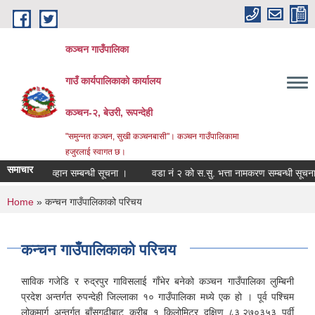
Skip to main content
कञ्चन गाउँपालिका
गाउँ कार्यपालिकाको कार्यालय
कञ्‍चन-२, बेउरी, रूपन्देही
"समुन्‍नत कञ्‍चन, सुखी कञ्‍चनबासी"। कञ्चन गाउँपालिकामा
हजुरलाई स्वागत छ।
समाचार
स्ताव आव्हान सम्बन्धी सूचना ।
वडा नं २ को स.सु. भत्ता नामकरण सम्बन्धी सूचना ।
You are here
Home
» कन्चन गाउँपालिकाको परिचय
कन्चन गाउँपालिकाको परिचय
साविक गजेडि र रुद्रपुर गाविसलाई गाँभेर बनेको कञ्चन गाउँपालिका लुम्बिनी
प्रदेश अन्तर्गत रुपन्देही जिल्लाका १० गाउँपालिका मध्ये एक हो । पूर्व पश्चिम
लोकमार्ग अन्तर्गत बाँसगढीबाट करीब १ किलोमिटर दक्षिण ८३.२७०३५३ पूर्वी