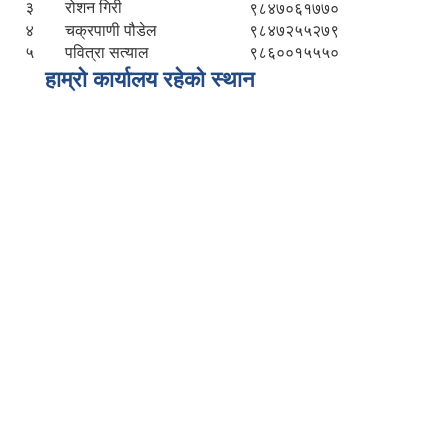
३
रोशन गिरी
९८४७०६१७७०
४
चक्रपाणी पौडेल
९८४७२५५२७९
५
पवित्रा सत्याल
९८६००१५५५०
हाम्रो कार्यालय रहेको स्थान