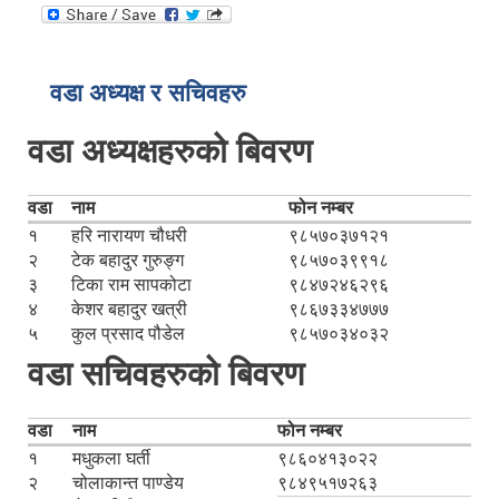
वडा अध्यक्ष र सचिवहरु
वडा अध्यक्षहरुको बिवरण
वडा
नाम
फोन नम्बर
१
हरि नारायण चौधरी
९८५७०३७१२१
२
टेक बहादुर गुरुङ्ग
९८५७०३९९१८
३
टिका राम सापकोटा
९८४७२४६२९६
४
केशर बहादुर खत्री
९८६७३३४७७७
५
कुल प्रसाद पौडेल
९८५७०३४०३२
वडा सचिवहरुको बिवरण
वडा
नाम
फोन नम्बर
१
मधुकला घर्ती
९८६०४१३०२२
२
चोलाकान्त पाण्डेय
९८४९५१७२६३