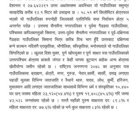
देशान्तर र २७.६४२२९१ उत्तर अक्षांशसम्म अवस्थित यो गाउँपालिका समुन्द्र
सतहदेखि करीब ९२.१ मिटर को उचाइमा छ । ५८.५१ बर्ग किलोमिटर क्षेत्रफल
भएको यो गाउँपालिका रुपन्देही जिल्लाको प्रतिनिधि सभा निर्वाचन क्षेत्र ५
अन्तर्गत पर्दछ । उत्तरमा सैनामैना नगरपालिका र पूर्वमा गैडहवा गाउँपालिका,
पश्चिममा कपिलबस्तुको सिमाना, उत्तर-पूर्वमा सैनामैना नगरपालिका र पूर्व-दक्षिणमा
गैडहवा गाउँपालिका सिमाना भित्र करिब विच भाग हुँदै उत्तरबाट दक्षिणमा
बग्ने कञ्चन नदिसंगै प्राकृतिक, भौगोलिक, साँस्कृतिक, मनोरमताले यो गाउँपालिका
सिंगारिएको छ । खुल्ला दिशा मुक्त, पूर्ण खोपयूक्त र पूर्ण साक्षर यस गाउँपालिकाको
उत्तरपश्चिम क्षेत्रमा बाक्लो जंगल र केही भागमा बुट्यान बाहेक अन्य क्षेत्रमा
खेतीयोग्य जमीन रहेको छ । राष्ट्रिय जनगणना २०७८ का अनुसार यस
गाउँपालिकामा ब्राह्मण, क्षेत्री, मगर, गुरुङ, नेवार,कार्मी, सार्की, दमाइ लगाएत
पहाडी मूलका विभिन्न जातजाति र रैथाने थारु, यादव, लोध, कुर्मी, हरिजन,
मुसलमान आदि लगाएत जातजातिका साथसाथै विभिन्न धर्म र संस्कृतिका १०,४४०
घर छन् जसमा महिला २३,१२०(५४.४%) र पुरुष १९,४०८(४५.६%) गरि जम्मा
४२,५२८ जनसंख्या रहेको छ । यस्तै यहाँको पुरुष साक्षरता दर: ८९.८% र
महिला साक्षरता दर: ७७.६% रहेकाे छ भने कुल साक्षरता ८३% रहेको छ ।