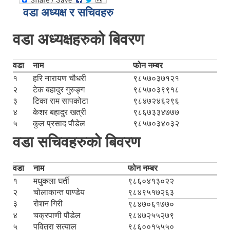
वडा अध्यक्ष र सचिवहरु
वडा अध्यक्षहरुको बिवरण
वडा
नाम
फोन नम्बर
१
हरि नारायण चौधरी
९८५७०३७१२१
२
टेक बहादुर गुरुङ्ग
९८५७०३९९१८
३
टिका राम सापकोटा
९८४७२४६२९६
४
केशर बहादुर खत्री
९८६७३३४७७७
५
कुल प्रसाद पौडेल
९८५७०३४०३२
वडा सचिवहरुको बिवरण
वडा
नाम
फोन नम्बर
१
मधुकला घर्ती
९८६०४१३०२२
२
चोलाकान्त पाण्डेय
९८४९५१७२६३
३
रोशन गिरी
९८४७०६१७७०
४
चक्रपाणी पौडेल
९८४७२५५२७९
५
पवित्रा सत्याल
९८६००१५५५०