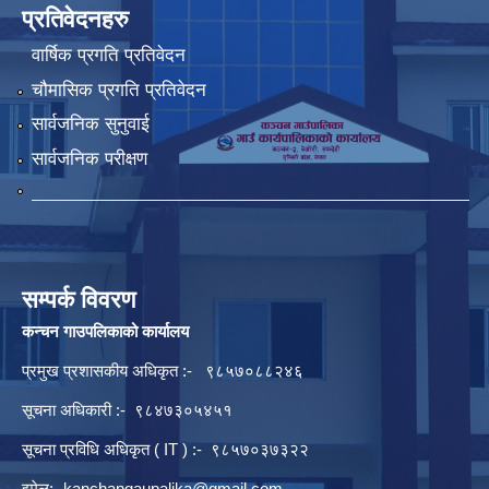
प्रतिवेदनहरु
वार्षिक प्रगति प्रतिवेदन
चौमासिक प्रगति प्रतिवेदन
सार्वजनिक सुनुवाई
सार्वजनिक परीक्षण
सम्पर्क विवरण
कन्चन गाउपलिकाको कार्यालय
प्रमुख प्रशासकीय अधिकृत :- ९८५७०८८२४६
सूचना अधिकारी :- ९८४७३०५४५१
सूचना प्रविधि अधिकृत ( IT ) :- ९८५७०३७३२२
इमेल:-
kanchangaupalika@gmail.com