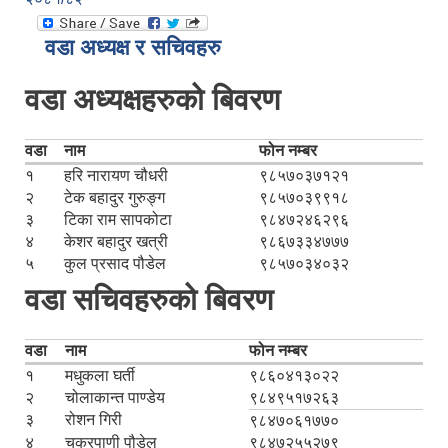
वडा अध्यक्ष र सचिवहरु
वडा अध्यक्षहरुको बिवरण
वडा
नाम
फोन नम्बर
१
हरि नारायण चौधरी
९८५७०३७१२१
२
टेक बहादुर गुरुङ्ग
९८५७०३९९१८
३
टिका राम सापकोटा
९८४७२४६२९६
४
केशर बहादुर खत्री
९८६७३३४७७७
५
कुल प्रसाद पौडेल
९८५७०३४०३२
वडा सचिवहरुको बिवरण
वडा
नाम
फोन नम्बर
१
मधुकला घर्ती
९८६०४१३०२२
२
चोलाकान्त पाण्डेय
९८४९५१७२६३
३
रोशन गिरी
९८४७०६१७७०
४
चक्रपाणी पौडेल
९८४७२५५२७९