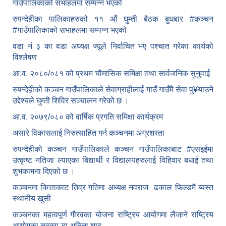
गाउँपालिकाको सभाहलमा सम्पन्न भएको
रुपन्देहीका पालिकाहरुको ११ औं घुम्ती बैठक बुधबार #कञ्चन
#गाउँपालिकाको सभाहलमा सम्पन्न भएको
वडा नं ३ का वडा अध्यक्ष ज्यूले निर्वाचित भए पश्चात गरेका कार्यको
विश्लेषण
आ.व. २०८०/०८१ को प्रथम चौमासिक समिक्षा तथा सार्वजनिक सुनुवाई
रुपन्देहीको कञ्चन गाउँपालिकाले सेवाग्राहीलाई गाउँ गाउँमै सेवा पु¥याउने
उद्देश्यले घुम्ती शिविर सञ्चालन गरेको छ ।
आ.व. २०७९/०८० को वार्षिक प्रगति समिक्षा कार्यक्रम
असारे विकासलाई निरुत्साहित गर्न कञ्चनमा अग्रशरता
रुपन्देहीको कञ्चन गाउँपालिकाले कञ्चन गाउँपालिकाबाट
#एसइईमा
उत्कृष्ट नतिजा ल्याएका बिद्यार्थी र विद्यालयहरुलाई विहिवार बधाई तथा
शुभकामना दिएको छ ।
कञ्चनमा कित्ताकाट तिव्र गतिमा अध्यक्ष नवराज ढकाल फिल्डमै ब्यस्त
स्थानीय खुसी
कञ्चनका महत्वपूर्ण गौरवका योजना राष्ट्रिय आयोगमा लैजाने राष्ट्रिय
आयोगका सदस्य डा.अनिता शाह