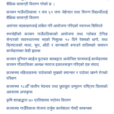
शैक्षिक सामाग्री वितरण गरेको छ ।
कञ्चन गाउँपालिकामा १ सय ६१ जना जेहेन्दार तथा विपन्न विद्यार्थीलाई
शैक्षिक सामाग्री वितरण
अपांगता भएकाहरुलाई लक्षित गरि आयोजना गरिएको स्वास्थ्य शिविरले
रुपन्देहीको कञ्चन गाउँपालिकाको आयोजना तथा ग्लोबल टेनिङ
सेन्टरको व्यवस्थापनमा भएको निशुल्क १० दिने रेशमको धागो, तथा
क्रिष्टलको माला, चुरा, औठी र कानबाली बनाउने तालिमको समापन
कार्यक्रमका केही झलक
कञ्चन युनियन ब्वाईज फुटबल क्लबद्वारा आयोजित सरसफाई कार्यक्रममा
कञ्चन गाँउपालिका अध्यक्ष नवराज ढकालसङ्ग गरिएको एक संवाद
कञ्‍चनमा महिलाहरुमा पाठेघरको मुखकाे क्यान्सर र पाठेघर खस्‍ने राेगकाे
परिक्षण
कञ्‍चनमा १८औँ जातीय भेदभाव तथा छुवाछुत उन्मुलन राष्ट्रिय दिवसकाे
अवसरमा अन्तकृया
कृषि शाखाद्धारा ७० प्रतिशतमा स्प्रेयर वितरण
कञ्‍चनमा गाउँविकास याेजना तर्जुमा कार्यशाला गाेष्ठी सम्बन्धमा