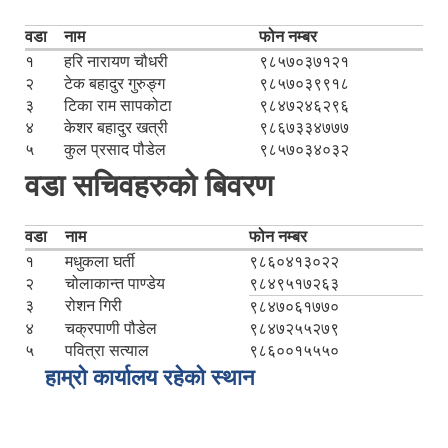
वडा
नाम
फोन नम्बर
१
हरि नारायण चौधरी
९८५७०३७१२१
२
टेक बहादुर गुरुङ्ग
९८५७०३९९१८
३
टिका राम सापकोटा
९८४७२४६२९६
४
केशर बहादुर खत्री
९८६७३३४७७७
५
कुल प्रसाद पौडेल
९८५७०३४०३२
वडा सचिवहरुको बिवरण
वडा
नाम
फोन नम्बर
१
मधुकला घर्ती
९८६०४१३०२२
२
चोलाकान्त पाण्डेय
९८४९५१७२६३
३
रोशन गिरी
९८४७०६१७७०
४
चक्रपाणी पौडेल
९८४७२५५२७९
५
पवित्रा सत्याल
९८६००१५५५०
हाम्रो कार्यालय रहेको स्थान