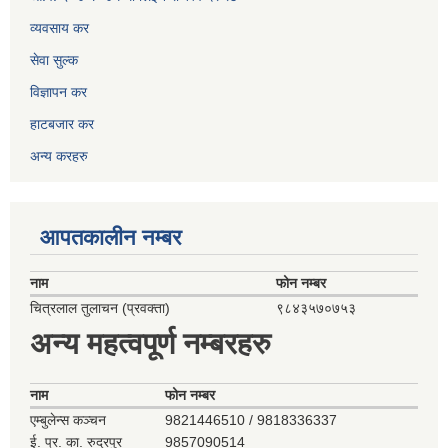
व्यवसाय कर
सेवा सुल्क
विज्ञापन कर
हाटबजार कर
अन्य करहरु
आपतकालीन नम्बर
नाम
फोन नम्बर
चित्रलाल तुलाचन (प्रवक्ता)
९८४३५७०७५३
अन्य महत्वपूर्ण नम्बरहरु
नाम
फोन नम्बर
एम्बुलेन्स कञ्‍चन
9821446510 / 9818336337
ई. प्र. का. रुद्रपुर
9857090514