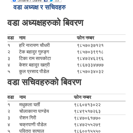
वडा अध्यक्ष र सचिवहरु
वडा अध्यक्षहरुको बिवरण
वडा
नाम
फोन नम्बर
१
हरि नारायण चौधरी
९८५७०३७१२१
२
टेक बहादुर गुरुङ्ग
९८५७०३९९१८
३
टिका राम सापकोटा
९८४७२४६२९६
४
केशर बहादुर खत्री
९८६७३३४७७७
५
कुल प्रसाद पौडेल
९८५७०३४०३२
वडा सचिवहरुको बिवरण
वडा
नाम
फोन नम्बर
१
मधुकला घर्ती
९८६०४१३०२२
२
चोलाकान्त पाण्डेय
९८४९५१७२६३
३
रोशन गिरी
९८४७०६१७७०
४
चक्रपाणी पौडेल
९८४७२५५२७९
५
पवित्रा सत्याल
९८६००१५५५०