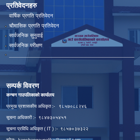
प्रतिवेदनहरु
वार्षिक प्रगति प्रतिवेदन
चौमासिक प्रगति प्रतिवेदन
सार्वजनिक सुनुवाई
सार्वजनिक परीक्षण
सम्पर्क विवरण
कन्चन गाउपलिकाको कार्यालय
प्रमुख प्रशासकीय अधिकृत :- ९८५७०८८२४६
सूचना अधिकारी :- ९८४७३०५४५१
सूचना प्रविधि अधिकृत ( IT ) :- ९८५७०३७३२२
इमेल:-
kanchangaupalika@gmail.com