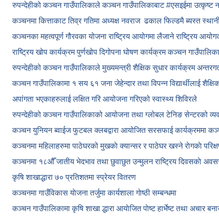
रुपन्देहीको कञ्चन गाउँपालिकाले कञ्चन गाउँपालिकाबाट
#एसइईमा उत्कृष्ट 
कञ्चनमा कित्ताकाट तिव्र गतिमा अध्यक्ष नवराज ढकाल फिल्डमै ब्यस्त स्थान
कञ्चनका महत्वपूर्ण गौरवका योजना राष्ट्रिय आयोगमा लैजाने राष्ट्रिय आय
राष्ट्रिय खोप कार्यक्रम पुर्णखोप दिगोपना घोषण कार्यक्रम कञ्‍चन गाउँपालि
रुपन्देहीको कञ्चन गाउँपालिकाले मुख्यमन्त्री शैक्षिक सुधार कार्यक्रम अन्तर
कञ्चन गाउँपालिकामा १ सय ६१ जना जेहेन्दार तथा विपन्न विद्यार्थीलाई शैक्षि
अपांगता भएकाहरुलाई लक्षित गरि आयोजना गरिएको स्वास्थ्य शिविरले
रुपन्देहीको कञ्चन गाउँपालिकाको आयोजना तथा ग्लोबल टेनिङ सेन्टरको व्
कञ्चन युनियन ब्वाईज फुटबल क्लबद्वारा आयोजित सरसफाई कार्यक्रममा कञ
कञ्‍चनमा महिलाहरुमा पाठेघरको मुखकाे क्यान्सर र पाठेघर खस्‍ने राेगकाे परिक्
कञ्‍चनमा १८औँ जातीय भेदभाव तथा छुवाछुत उन्मुलन राष्ट्रिय दिवसकाे अवस
कृषि शाखाद्धारा ७० प्रतिशतमा स्प्रेयर वितरण
कञ्‍चनमा गाउँविकास याेजना तर्जुमा कार्यशाला गाेष्ठी सम्बन्धमा
कञ्‍चन गाउँपालिकामा कृषि शाखा द्धारा आयाेजित पाेष्ट हार्भेष्ट तथा अचार बन