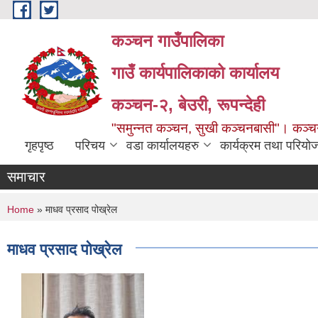
Skip to main content
कञ्चन गाउँपालिका
गाउँ कार्यपालिकाको कार्यालय
कञ्‍चन-२, बेउरी, रूपन्देही
"समुन्‍नत कञ्‍चन, सुखी कञ्‍चनबासी"। कञ्
गृहपृष्ठ
परिचय
वडा कार्यालयहरु
कार्यक्रम तथा परियो
समाचार
You are here
Home
» माधव प्रसाद पोख्रेल
माधव प्रसाद पोख्रेल