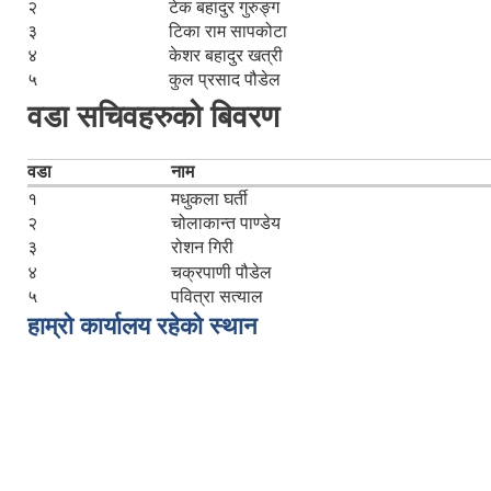
२
टेक बहादुर गुरुङ्ग
३
टिका राम सापकोटा
४
केशर बहादुर खत्री
५
कुल प्रसाद पौडेल
वडा सचिवहरुको बिवरण
वडा
नाम
१
मधुकला घर्ती
२
चोलाकान्त पाण्डेय
३
रोशन गिरी
४
चक्रपाणी पौडेल
५
पवित्रा सत्याल
हाम्रो कार्यालय रहेको स्थान