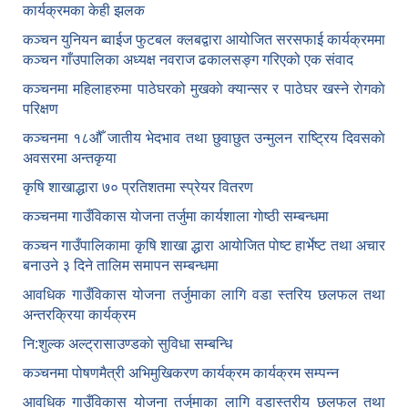
कार्यक्रमका केही झलक
कञ्चन युनियन ब्वाईज फुटबल क्लबद्वारा आयोजित सरसफाई कार्यक्रममा
कञ्चन गाँउपालिका अध्यक्ष नवराज ढकालसङ्ग गरिएको एक संवाद
कञ्‍चनमा महिलाहरुमा पाठेघरको मुखकाे क्यान्सर र पाठेघर खस्‍ने राेगकाे
परिक्षण
कञ्‍चनमा १८औँ जातीय भेदभाव तथा छुवाछुत उन्मुलन राष्ट्रिय दिवसकाे
अवसरमा अन्तकृया
कृषि शाखाद्धारा ७० प्रतिशतमा स्प्रेयर वितरण
कञ्‍चनमा गाउँविकास याेजना तर्जुमा कार्यशाला गाेष्ठी सम्बन्धमा
कञ्‍चन गाउँपालिकामा कृषि शाखा द्धारा आयाेजित पाेष्ट हार्भेष्ट तथा अचार
बनाउने ३ दिने तालिम समापन सम्बन्‍धमा
आवधिक गाउँविकास योजना तर्जुमाका लागि वडा स्तरिय छलफल तथा
अन्तरक्रिया कार्यक्रम
नि:शुल्क अल्ट्रासाउण्डकाे सुविधा सम्बन्धि
कञ्चनमा पोषणमैत्री अभिमुखिकरण कार्यक्रम कार्यक्रम सम्पन्न
आवधिक गाउँविकास योजना तर्जुमाका लागि वडास्तरीय छलफल तथा