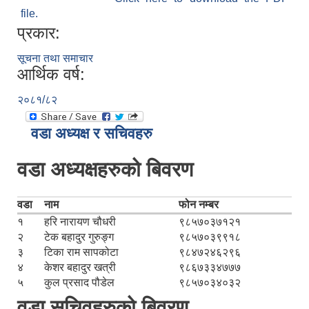
file.
प्रकार:
सूचना तथा समाचार
आर्थिक वर्ष:
२०८१/८२
वडा अध्यक्ष र सचिवहरु
वडा अध्यक्षहरुको बिवरण
वडा
नाम
फोन नम्बर
१
हरि नारायण चौधरी
९८५७०३७१२१
२
टेक बहादुर गुरुङ्ग
९८५७०३९९१८
३
टिका राम सापकोटा
९८४७२४६२९६
४
केशर बहादुर खत्री
९८६७३३४७७७
५
कुल प्रसाद पौडेल
९८५७०३४०३२
वडा सचिवहरुको बिवरण