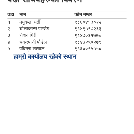
वडा
नाम
फोन नम्बर
१
मधुकला घर्ती
९८६०४१३०२२
२
चोलाकान्त पाण्डेय
९८४९५१७२६३
३
रोशन गिरी
९८४७०६१७७०
४
चक्रपाणी पौडेल
९८४७२५५२७९
५
पवित्रा सत्याल
९८६००१५५५०
हाम्रो कार्यालय रहेको स्थान