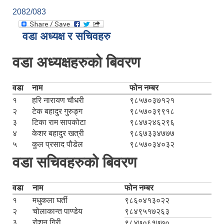
2082/083
वडा अध्यक्ष र सचिवहरु
वडा अध्यक्षहरुको बिवरण
वडा
नाम
फोन नम्बर
१
हरि नारायण चौधरी
९८५७०३७१२१
२
टेक बहादुर गुरुङ्ग
९८५७०३९९१८
३
टिका राम सापकोटा
९८४७२४६२९६
४
केशर बहादुर खत्री
९८६७३३४७७७
५
कुल प्रसाद पौडेल
९८५७०३४०३२
वडा सचिवहरुको बिवरण
वडा
नाम
फोन नम्बर
१
मधुकला घर्ती
९८६०४१३०२२
२
चोलाकान्त पाण्डेय
९८४९५१७२६३
३
रोशन गिरी
९८४७०६१७७०