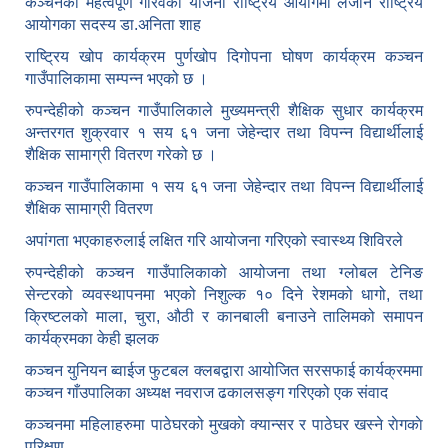
कञ्चनका महत्वपूर्ण गौरवका योजना राष्ट्रिय आयोगमा लैजाने राष्ट्रिय
आयोगका सदस्य डा.अनिता शाह
राष्ट्रिय खोप कार्यक्रम पुर्णखोप दिगोपना घोषण कार्यक्रम कञ्‍चन
गाउँपालिकामा सम्पन्न भएको छ ।
रुपन्देहीको कञ्चन गाउँपालिकाले मुख्यमन्त्री शैक्षिक सुधार कार्यक्रम
अन्तरगत शुक्रवार १ सय ६१ जना जेहेन्दार तथा विपन्न विद्यार्थीलाई
शैक्षिक सामाग्री वितरण गरेको छ ।
कञ्चन गाउँपालिकामा १ सय ६१ जना जेहेन्दार तथा विपन्न विद्यार्थीलाई
शैक्षिक सामाग्री वितरण
अपांगता भएकाहरुलाई लक्षित गरि आयोजना गरिएको स्वास्थ्य शिविरले
रुपन्देहीको कञ्चन गाउँपालिकाको आयोजना तथा ग्लोबल टेनिङ
सेन्टरको व्यवस्थापनमा भएको निशुल्क १० दिने रेशमको धागो, तथा
क्रिष्टलको माला, चुरा, औठी र कानबाली बनाउने तालिमको समापन
कार्यक्रमका केही झलक
कञ्चन युनियन ब्वाईज फुटबल क्लबद्वारा आयोजित सरसफाई कार्यक्रममा
कञ्चन गाँउपालिका अध्यक्ष नवराज ढकालसङ्ग गरिएको एक संवाद
कञ्‍चनमा महिलाहरुमा पाठेघरको मुखकाे क्यान्सर र पाठेघर खस्‍ने राेगकाे
परिक्षण