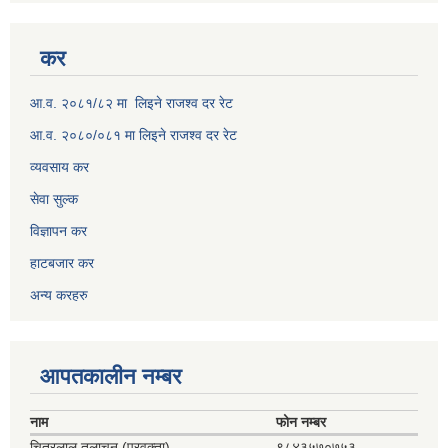
कर
आ.व. २०८१/८२ मा लिइने राजश्व दर रेट
आ.व. २०८०/०८१ मा लिइने राजश्व दर रेट
व्यवसाय कर
सेवा सुल्क
विज्ञापन कर
हाटबजार कर
अन्य करहरु
आपतकालीन नम्बर
नाम
फोन नम्बर
चित्रलाल तुलाचन (प्रवक्ता)
९८४३५७०७५३