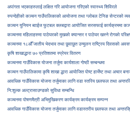
अपांगता भएकाहरुलाई लक्षित गरि आयोजना गरिएको स्वास्थ्य शिविरले
रुपन्देहीको कञ्चन गाउँपालिकाको आयोजना तथा ग्लोबल टेनिङ सेन्टरको व्
कञ्चन युनियन ब्वाईज फुटबल क्लबद्वारा आयोजित सरसफाई कार्यक्रममा कञ
कञ्‍चनमा महिलाहरुमा पाठेघरको मुखकाे क्यान्सर र पाठेघर खस्‍ने राेगकाे परिक्
कञ्‍चनमा १८औँ जातीय भेदभाव तथा छुवाछुत उन्मुलन राष्ट्रिय दिवसकाे अवस
कृषि शाखाद्धारा ७० प्रतिशतमा स्प्रेयर वितरण
कञ्‍चनमा गाउँविकास याेजना तर्जुमा कार्यशाला गाेष्ठी सम्बन्धमा
कञ्‍चन गाउँपालिकामा कृषि शाखा द्धारा आयाेजित पाेष्ट हार्भेष्ट तथा अचार बन
आवधिक गाउँविकास योजना तर्जुमाका लागि वडा स्तरिय छलफल तथा अन्तरक्र
नि:शुल्क अल्ट्रासाउण्डकाे सुविधा सम्बन्धि
कञ्चनमा पोषणमैत्री अभिमुखिकरण कार्यक्रम कार्यक्रम सम्पन्न
आवधिक गाउँविकास योजना तर्जुमाका लागि वडास्तरीय छलफल तथा अन्तरक्र