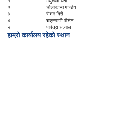
१
मधुकला घर्ती
२
चोलाकान्त पाण्डेय
३
रोशन गिरी
४
चक्रपाणी पौडेल
५
पवित्रा सत्याल
हाम्रो कार्यालय रहेको स्थान