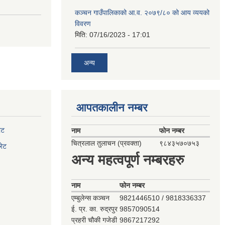
कञ्‍चन गाउँपालिकाको आ.व. २०७९/८० को आय व्ययको
विवरण
मिति:
07/16/2023 - 17:01
अन्य
आपतकालीन नम्बर
ेट
नाम
फोन नम्बर
चित्रलाल तुलाचन (प्रवक्ता)
९८४३५७०७५३
रेट
अन्य महत्वपूर्ण नम्बरहरु
नाम
फोन नम्बर
एम्बुलेन्स कञ्‍चन
9821446510 / 9818336337
ई. प्र. का. रुद्रपुर
9857090514
प्रहरी चौकी गजेडी
9867217292