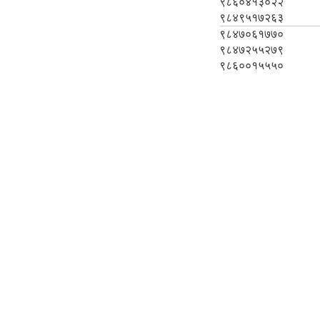
९८६०४१३०२२
९८४९५१७२६३
९८४७०६१७७०
९८४७२५५२७९
९८६००१५५५०