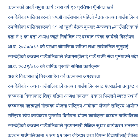
कञ्चनको अर्को नमुना कार्य : यस वर्ष ९० प्रतिशत पुँजीगत खर्च
रुपन्देहीका पालिकाहरुको १५औं गाउँसभाको पहिलो बैठक कञ्चन गाउँपालि
रुपन्देहीका पालिकाहरुको ११ औं घुम्ती बैठक बुधबार #कञ्चन #गाउँपालिक
वडा नं ३ का वडा अध्यक्ष ज्यूले निर्वाचित भए पश्चात गरेका कार्यको विश्लेषण
आ.व. २०८०/०८१ को प्रथम चौमासिक समिक्षा तथा सार्वजनिक सुनुवाई
रुपन्देहीको कञ्चन गाउँपालिकाले सेवाग्राहीलाई गाउँ गाउँमै सेवा पु¥याउने उद्
आ.व. २०७९/०८० को वार्षिक प्रगति समिक्षा कार्यक्रम
असारे विकासलाई निरुत्साहित गर्न कञ्चनमा अग्रशरता
रुपन्देहीको कञ्चन गाउँपालिकाले कञ्चन गाउँपालिकाबाट
#एसइईमा उत्कृष्ट 
कञ्चनमा कित्ताकाट तिव्र गतिमा अध्यक्ष नवराज ढकाल फिल्डमै ब्यस्त स्थान
कञ्चनका महत्वपूर्ण गौरवका योजना राष्ट्रिय आयोगमा लैजाने राष्ट्रिय आय
राष्ट्रिय खोप कार्यक्रम पुर्णखोप दिगोपना घोषण कार्यक्रम कञ्‍चन गाउँपालि
रुपन्देहीको कञ्चन गाउँपालिकाले मुख्यमन्त्री शैक्षिक सुधार कार्यक्रम अन्तर
कञ्चन गाउँपालिकामा १ सय ६१ जना जेहेन्दार तथा विपन्न विद्यार्थीलाई शैक्षि