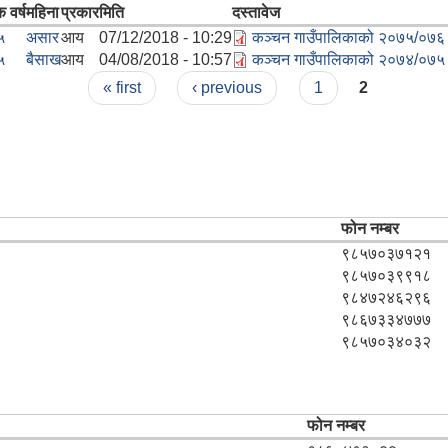
 वर्ष
महिना
प्रकार
मिति
दस्तावेज
५
असार
आय
07/12/2018 - 10:29
कञ्चन गाउँपालिकाको २०७५/०७
५
बैसाख
आय
04/08/2018 - 10:57
कञ्चन गाउँपालिकाको २०७४/०७५
« first
‹ previous
1
2
फोन नम्बर
९८५७०३७१२१
९८५७०३९९१८
९८४७२४६२९६
९८६७३३४७७७
९८५७०३४०३२
फोन नम्बर