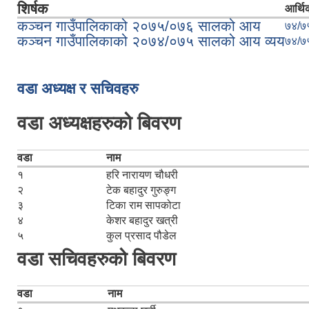
शिर्षक
आर्थिक
कञ्चन गाउँपालिकाको २०७५/०७६ सालको आय
७४/७
कञ्चन गाउँपालिकाको २०७४/०७५ सालको आय व्यय
७४/७
Pages
वडा अध्यक्ष र सचिवहरु
वडा अध्यक्षहरुको बिवरण
वडा
नाम
१
हरि नारायण चौधरी
२
टेक बहादुर गुरुङ्ग
३
टिका राम सापकोटा
४
केशर बहादुर खत्री
५
कुल प्रसाद पौडेल
वडा सचिवहरुको बिवरण
वडा
नाम