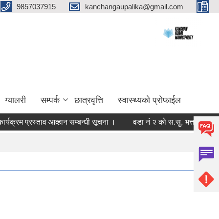
9857037915
kanchangaupalika@gmail.com
ग्यालरी
सम्पर्क
छात्रवृत्ति
स्वास्थ्यको प्रोफाईल
्रम प्रस्ताव आव्हान सम्बन्धी सूचना ।
वडा नं २ को स.सु. भत्ता नामकरण सम्