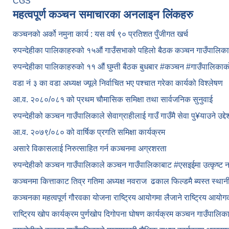
CGS
महत्वपूर्ण कञ्चन समाचारका अनलाइन लिंकहरु
कञ्चनको अर्को नमुना कार्य : यस वर्ष ९० प्रतिशत पुँजीगत खर्च
रुपन्देहीका पालिकाहरुको १५औं गाउँसभाको पहिलो बैठक कञ्चन गाउँपालि
रुपन्देहीका पालिकाहरुको ११ औं घुम्ती बैठक बुधबार #कञ्चन #गाउँपालिक
वडा नं ३ का वडा अध्यक्ष ज्यूले निर्वाचित भए पश्चात गरेका कार्यको विश्लेषण
आ.व. २०८०/०८१ को प्रथम चौमासिक समिक्षा तथा सार्वजनिक सुनुवाई
रुपन्देहीको कञ्चन गाउँपालिकाले सेवाग्राहीलाई गाउँ गाउँमै सेवा पु¥याउने उद्
आ.व. २०७९/०८० को वार्षिक प्रगति समिक्षा कार्यक्रम
असारे विकासलाई निरुत्साहित गर्न कञ्चनमा अग्रशरता
रुपन्देहीको कञ्चन गाउँपालिकाले कञ्चन गाउँपालिकाबाट
#एसइईमा उत्कृष्ट 
कञ्चनमा कित्ताकाट तिव्र गतिमा अध्यक्ष नवराज ढकाल फिल्डमै ब्यस्त स्थान
कञ्चनका महत्वपूर्ण गौरवका योजना राष्ट्रिय आयोगमा लैजाने राष्ट्रिय आय
राष्ट्रिय खोप कार्यक्रम पुर्णखोप दिगोपना घोषण कार्यक्रम कञ्‍चन गाउँपालि