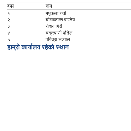
वडा
नाम
१
मधुकला घर्ती
२
चोलाकान्त पाण्डेय
३
रोशन गिरी
४
चक्रपाणी पौडेल
५
पवित्रा सत्याल
हाम्रो कार्यालय रहेको स्थान