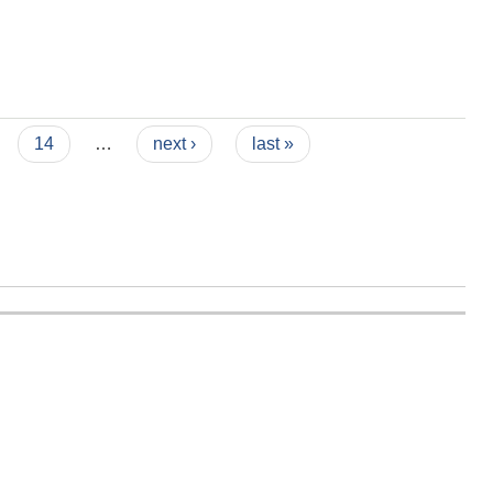
14
…
next ›
last »