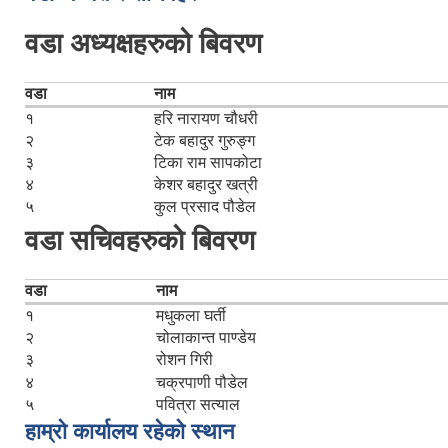
वडा अध्यक्षहरुको बिवरण
वडा
नाम
१
हरि नारायण चौधरी
२
टेक बहादुर गुरुङ्ग
३
टिका राम सापकोटा
४
केशर बहादुर खत्री
५
कुल प्रसाद पौडेल
वडा सचिवहरुको बिवरण
वडा
नाम
१
मधुकला घर्ती
२
चोलाकान्त पाण्डेय
३
रोशन गिरी
४
चक्रपाणी पौडेल
५
पवित्रा सत्याल
हाम्रो कार्यालय रहेको स्थान