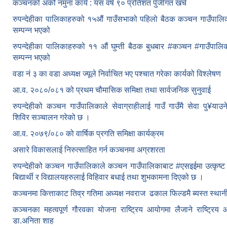
कञ्चनको अर्को नमुना कार्य : यस वर्ष ९० प्रतिशत पुँजीगत खर्च
रुपन्देहीका पालिकाहरुको १५औं गाउँसभाको पहिलो बैठक कञ्चन गाउँपाल
सम्पन्न भएको
रुपन्देहीका पालिकाहरुको ११ औं घुम्ती बैठक बुधबार #कञ्चन #गाउँपा
सम्पन्न भएको
वडा नं ३ का वडा अध्यक्ष ज्यूले निर्वाचित भए पश्चात गरेका कार्यको विश्लेषण
आ.व. २०८०/०८१ को प्रथम चौमासिक समिक्षा तथा सार्वजनिक सुनुवाई
रुपन्देहीको कञ्चन गाउँपालिकाले सेवाग्राहीलाई गाउँ गाउँमै सेवा पु¥याउने उ
शिविर सञ्चालन गरेको छ ।
आ.व. २०७९/०८० को वार्षिक प्रगति समिक्षा कार्यक्रम
असारे विकासलाई निरुत्साहित गर्न कञ्चनमा अग्रशरता
रुपन्देहीको कञ्चन गाउँपालिकाले कञ्चन गाउँपालिकाबाट
#एसइईमा उत्कृष्ट
बिद्यार्थी र विद्यालयहरुलाई विहिवार बधाई तथा शुभकामना दिएको छ ।
कञ्चनमा कित्ताकाट तिव्र गतिमा अध्यक्ष नवराज ढकाल फिल्डमै ब्यस्त स्थान
कञ्चनका महत्वपूर्ण गौरवका योजना राष्ट्रिय आयोगमा लैजाने राष्ट्रि
डा.अनिता शाह