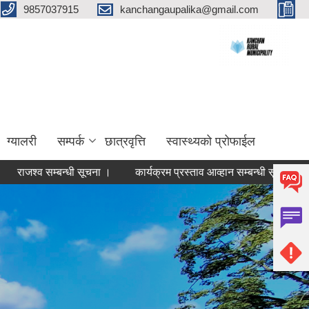
9857037915
kanchangaupalika@gmail.com
ग्यालरी
सम्पर्क
छात्रवृत्ति
स्वास्थ्यको प्रोफाईल
व सम्बन्धी सूचना ।
कार्यक्रम प्रस्ताव आव्हान सम्बन्धी सूचना ।
वडा न