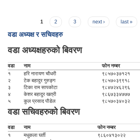
Pages
1
2
3
next ›
last »
वडा अध्यक्ष र सचिवहरु
वडा अध्यक्षहरुको बिवरण
वडा
नाम
फोन नम्बर
१
हरि नारायण चौधरी
९८५७०३७१२१
२
टेक बहादुर गुरुङ्ग
९८५७०३९९१८
३
टिका राम सापकोटा
९८४७२४६२९६
४
केशर बहादुर खत्री
९८६७३३४७७७
५
कुल प्रसाद पौडेल
९८५७०३४०३२
वडा सचिवहरुको बिवरण
वडा
नाम
फोन नम्बर
१
मधुकला घर्ती
९८६०४१३०२२