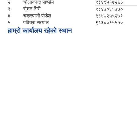
२
चोलाकान्त पाण्डेय
९८४९५१७२६३
३
रोशन गिरी
९८४७०६१७७०
४
चक्रपाणी पौडेल
९८४७२५५२७९
५
पवित्रा सत्याल
९८६००१५५५०
हाम्रो कार्यालय रहेको स्थान