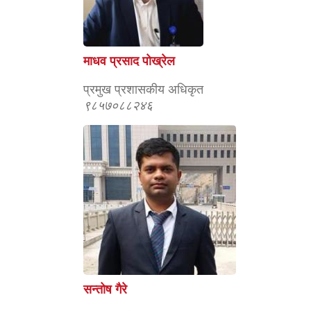
माधव प्रसाद पोख्रेल
प्रमुख प्रशासकीय अधिकृत
९८५७०८८२४६
सन्तोष गैरे