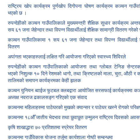
राष्ट्रिय खोप कार्यक्रम पुर्णखोप दिगोपना घोषण कार्यक्रम कञ्‍चन गाउँप
भएको छ ।
रुपन्देहीको कञ्चन गाउँपालिकाले मुख्यमन्त्री शैक्षिक सुधार कार्यक्रम अन्
सय ६१ जना जेहेन्दार तथा विपन्न विद्यार्थीलाई शैक्षिक सामाग्री वितरण गरेको
कञ्चन गाउँपालिकामा १ सय ६१ जना जेहेन्दार तथा विपन्न विद्यार्थीलाई शै
वितरण
अपांगता भएकाहरुलाई लक्षित गरि आयोजना गरिएको स्वास्थ्य शिविरले
रुपन्देहीको कञ्चन गाउँपालिकाको आयोजना तथा ग्लोबल टेनिङ सेन्टरको
भएको निशुल्क १० दिने रेशमको धागो, तथा क्रिष्टलको माला, चुरा, औठी र 
तालिमको समापन कार्यक्रमका केही झलक
कञ्चन युनियन ब्वाईज फुटबल क्लबद्वारा आयोजित सरसफाई कार्यक्रममा कञ
अध्यक्ष नवराज ढकालसङ्ग गरिएको एक संवाद
कञ्‍चनमा महिलाहरुमा पाठेघरको मुखकाे क्यान्सर र पाठेघर खस्‍ने राेगकाे परिक्
कञ्‍चनमा १८औँ जातीय भेदभाव तथा छुवाछुत उन्मुलन राष्ट्रिय दिवसकाे अवस
कृषि शाखाद्धारा ७० प्रतिशतमा स्प्रेयर वितरण
कञ्‍चनमा गाउँविकास याेजना तर्जुमा कार्यशाला गाेष्ठी सम्बन्धमा