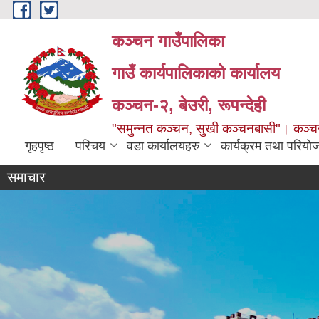
Skip to main content
कञ्चन गाउँपालिका
गाउँ कार्यपालिकाको कार्यालय
कञ्‍चन-२, बेउरी, रूपन्देही
"समुन्‍नत कञ्‍चन, सुखी कञ्‍चनबासी"। कञ्
गृहपृष्ठ
परिचय
वडा कार्यालयहरु
कार्यक्रम तथा परियो
समाचार