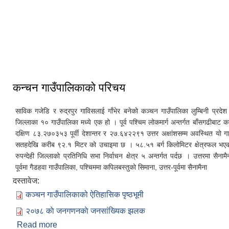
कर्मा टसी छु लिङ गुम्बा
गजेडी दानापुर ताल
कन्चन गाउँपालिकाको परिचय
साविक गजेडि र रुद्रपुर गाविसलाई गाँभेर बनेको कञ्चन गाउँपालिका लुम्बिनी प्रदेश अन
जिल्लाका १० गाउँपालिका मध्ये एक हो । पूर्व पश्चिम लोकमार्ग अन्तर्गत बाँसगढीबाट
दक्षिण ८३.२७०३५३ पूर्वी देशान्तर र २७.६४२२९१ उत्तर अक्षांशसम्म अवस्थित यो गाउ
सतहदेखि करीब ९२.१ मिटर को उचाइमा छ । ५८.५१ बर्ग किलोमिटर क्षेत्रफल भएको
रुपन्देही जिल्लाको प्रतिनिधि सभा निर्वाचन क्षेत्र ५ अन्तर्गत पर्दछ । उत्तरमा सैना
पूर्वमा गैडहवा गाउँपालिका, पश्चिममा कपिलबस्तुको सिमाना, उत्तर-पूर्वमा सैनामैना
दस्तावेज:
कञ्चन गाउँपालिकाको ऐतिहासिक पृष्ठभूमी
२०७८ काे जनगणनकाे जनसांख्यिक झलक
Read more
about कन्चन गाउँपालिकाको परिचय