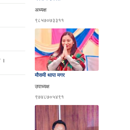
अध्यक्ष
९८५७०७३३११
ा ।
मौसमी थापा मगर
उपाध्यक्ष
९७४८७०५४९१